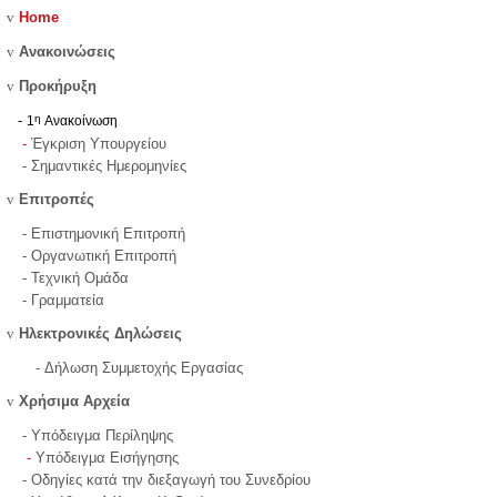
v
Home
v
Ανακοινώσεις
v
Προκήρυξη
η
-
1
Ανακοίνωση
-
Έγκριση Υπουργείου
- Σημαντικές Ημερομηνίες
v
Επιτροπές
- Επιστημονική Επιτροπή
- Οργανωτική Επιτροπή
- Τεχνική Ομάδα
- Γραμματεία
v
Ηλεκτρονικές Δηλώσεις
- Δήλωση Συμμετοχής Εργασίας
v
Χρήσιμα Αρχεία
- Υπόδειγμα Περίληψης
-
Υπόδειγμα Eισήγησης
- Οδηγίες κατά την διεξαγωγή του Συνεδρίου