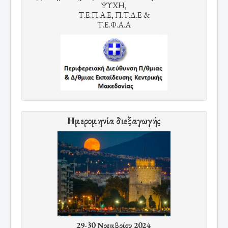
ΨΥΧΗ,
Τ.Ε.Π.Α.Ε, Π.Τ.Δ.Ε &
Τ.Ε.Φ.Α.Α
Ημερομηνία διεξαγωγής
29-30 Νοεμβρίου 2024