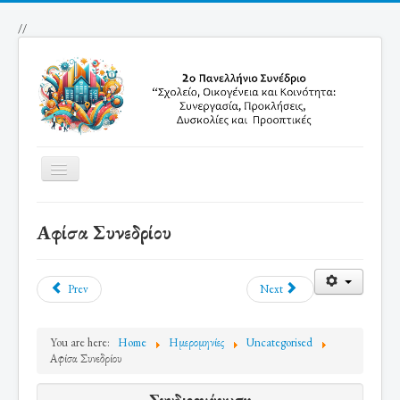
//
Toggle
Navigation
Αρχική
Ανακοινώσεις
Ημερομηνίες
Αφίσα Συνεδρίου
Εισηγητές
Έντυπα
Επιτροπές
Συμμετοχή-Πρόγραμμα
Επικοινωνία
Prev
Next
You are here:
Home
Ημερομηνίες
Uncategorised
Αφίσα Συνεδρίου