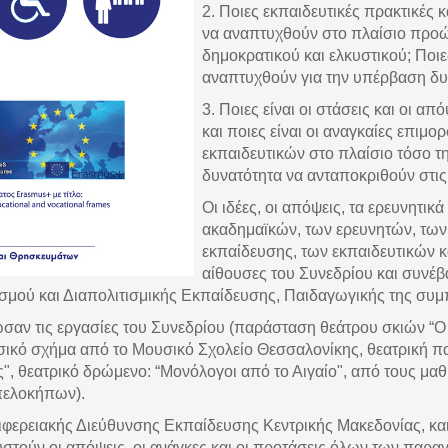
2. Ποιες εκπαιδευτικές πρακτικές
να αναπτυχθούν στο πλαίσιο προώ
δημοκρατικού και ελκυστικού; Ποιε
αναπτυχθούν για την υπέρβαση δυ
3. Ποιες είναι οι στάσεις και οι α
και ποιες είναι οι αναγκαίες επι
εκπαιδευτικών στο πλαίσιο τόσο τ
δυνατότητα να ανταποκριθούν στις 
Οι ιδέες, οι απόψεις, τα ερευνητικ
ακαδημαϊκών, των ερευνητών, των
εκπαίδευσης, των εκπαιδευτικών κ
αίθουσες του Συνεδρίου και συνέβ
ισμού και Διαπολιτισμικής Εκπαίδευσης, Παιδαγωγικής της συμ
σαν τις εργασίες του Συνεδρίου (παράσταση θεάτρου σκιών “Ο κ
σικό σχήμα από το Μουσικό Σχολείο Θεσσαλονίκης, θεατρική 
 θεατρικό δρώμενο: “Μονόλογοι από το Αιγαίο", από τους μαθη
πελοκήπων).
φερειακής Διεύθυνσης Εκπαίδευσης Κεντρικής Μακεδονίας, και
υστούν οι απόψεις, οι ανάγκες και οι προτάσεις όλων των παραγ