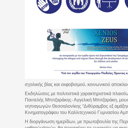
σχολικής βίας και εκφοβισμού, κοινωνικού αποκλε
Εκδηλώσεις με πολιτιστικά χαρακτηριστικά πλαισίω
Παντελής Μπιτζαράκης- Αγγελική Μπιτζαράκη, μου
νηπιαγωγών Θεσσαλονίκης “Διθύραμβος εξ αμάξης",
Κινηματογράφου του Καλλιτεχνικού Γυμνασίου Αμ
Η διοργάνωση ημερίδων, με πρωτοβουλία της Περι
μαθητών/τριών, θα προσφέρει τις ευκαιρίες να ακο