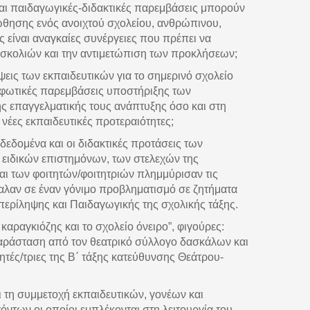
 και παιδαγωγικές-διδακτικές παρεμβάσεις μπορούν
θησης ενός ανοιχτού σχολείου, ανθρώπινου,
ς είναι αναγκαίες συνέργειες που πρέπει να
σκολιών και την αντιμετώπιση των προκλήσεων;
πόψεις των εκπαιδευτικών για το σημερινό σχολείο
μορφωτικές παρεμβάσεις υποστήριξης των
ης επαγγελματικής τους ανάπτυξης όσο και στη
νέες εκπαιδευτικές προτεραιότητες;
ά δεδομένα και οι διδακτικές προτάσεις των
 ειδικών επιστημόνων, των στελεχών της
αι των φοιτητών/φοιτητριών πλημμύρισαν τις
αλαν σε έναν γόνιμο προβληματισμό σε ζητήματα
περίληψης και Παιδαγωγικής της σχολικής τάξης.
αραγκιόζης και το σχολείο όνειρο”, φιγούρες:
παράσταση από τον θεατρικό σύλλογο δασκάλων και
τές/τριες της Β΄ τάξης κατεύθυνσης Θεάτρου-
 τη συμμετοχή εκπαιδευτικών, γονέων και
όντων οι οποίοι εμπλέκονται στη λειτουργία του