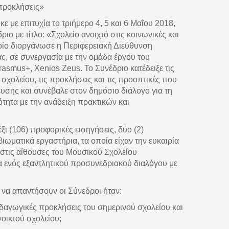
 προκλήσεις»
 με επιτυχία το τριήμερο 4, 5 και 6 Μαΐου 2018,
ιο με τίτλο: «Σχολείο ανοιχτό στις κοινωνικές και
οίο διοργάνωσε η Περιφερειακή Διεύθυνση
ς, σε συνεργασία με την ομάδα έργου του
smus+, Xenios Zeus. Το Συνέδριο κατέδειξε τις
 σχολείου, τις προκλήσεις και τις προοπτικές που
σης και συνέβαλε στον δημόσιο διάλογο για τη
τητα με την ανάδειξη πρακτικών και
 έξι (106) προφορικές εισηγήσεις, δύο (2)
βιωματικά εργαστήρια, τα οποία είχαν την ευκαιρία
στις αίθουσες του Μουσικού Σχολείου
α ενός εξαντλητικού προσυνεδριακού διαλόγου με
να απαντήσουν οι Σύνεδροι ήταν:
παιδαγωγικές προκλήσεις του σημερινού σχολείου και
νοικτού σχολείου;