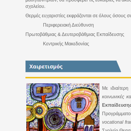
σχολείου.
Θερμές ευχαριστίες εκφράζονται σε όλους όσους σ
Περιφερειακή Διεύθυνση
Πρωτοβάθμιας & Δευτεροβάθμιας Εκπαίδευσης
Κεντρικής Μακεδονίας
Με ιδιαίτερ
κοινωνικές κ
Εκπαίδευση
Προγράμματος
vocational fra
Σχολείο Θεσσ