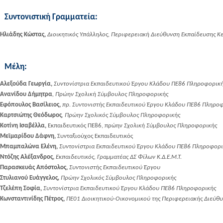
Συντονιστική Γραμματεία:
Ηλιάδης Κώστας,
Διοικητικός Υπάλληλος, Περιφερειακή Διεύθυνση Εκπαίδευσης Κ
Μέλη:
Αλεξούδα Γεωργία,
Συντονίστρια Εκπαιδευτικού Έργου Κλάδου ΠΕ86 Πληροφορικ
Ανανίδου Δήμητρα
, Πρώην Σχολική Σύμβουλος Πληροφορικής
Εφόπουλος Βασίλειος,
πρ. Συντονιστής Εκπαιδευτικού Έργου Κλάδου ΠΕ86 Πληρο
Καρτσιώτης Θεόδωρος
,
Πρώην Σχολικός Σύμβουλος Πληροφορικής
K
οτίνη Ισαβέλλα,
Εκπαιδευτικός ΠΕ86, πρώην
Σχολική Σύμβουλος Πληροφορικής
Μεϊμαρίδου Δάφνη,
Συνταξιούχος Εκπαιδευτικός
Μπαμπαλώνα Ελένη,
Συντονίστρια Εκπαιδευτικού Έργου Κλάδου ΠΕ86 Πληροφορι
Ντόζης Αλέξανδρος,
Εκπαιδευτικός, Γραμματέας ΔΣ Φίλων Κ.Δ.Ε.Μ.Τ.
Παρασκευάς Απόστολος,
Συντονιστής Εκπαιδευτικού Έργου
Στυλιανού Ευάγγελος
,
Πρώην Σχολικός Σύμβουλος Πληροφορικής
Τζελέπη Σοφία,
Συντονίστρια Εκπαιδευτικού Έργου Κλάδου ΠΕ86 Πληροφορικής
Κωνσταντινίδης Πέτρος,
ΠΕ01 Διοικητικού-Οικονομικού της
Περιφερειακής Διεύθυ