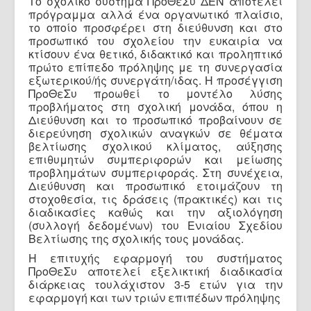
Το σχολικό σύστημα ΠροΘεΣυ ΔΕΝ αποτελεί
πρόγραμμα αλλά ένα οργανωτικό πλαίσιο,
το οποίο προσφέρει στη διεύθυνση και στο
προσωπικό του σχολείου την ευκαιρία να
κτίσουν ένα θετικό, διδακτικό και προληπτικό
πρώτο επίπεδο πρόληψης με τη συνεργασία
εξωτερικού/ής συνεργάτη/ιδας. Η προσέγγιση
ΠροΘεΣυ προωθεί το μοντέλο λύσης
προβλήματος στη σχολική μονάδα, όπου η
Διεύθυνση και το προσωπικό προβαίνουν σε
διερεύνηση σχολικών αναγκών σε θέματα
βελτίωσης σχολικού κλίματος, αύξησης
επιθυμητών συμπεριφορών και μείωσης
προβλημάτων συμπεριφοράς. Στη συνέχεια,
Διεύθυνση και προσωπικό ετοιμάζουν τη
στοχοθεσία, τις δράσεις (πρακτικές) και τις
διαδικασίες καθώς και την αξιολόγηση
(συλλογή δεδομένων) του Ενιαίου Σχεδίου
Βελτίωσης της σχολικής τους μονάδας.
Η επιτυχής εφαρμογή του συστήματος
ΠροΘεΣυ αποτελεί εξελικτική διαδικασία
διάρκειας τουλάχιστον 3-5 ετών για την
εφαρμογή και των τριών επιπέδων πρόληψης