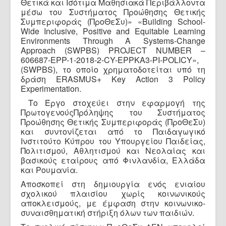
Θετικά και Ισότιμα Μαθησιακά Περιβάλλοντα
μέσω του Συστήματος Προώθησης Θετικής
Συμπεριφοράς (ΠροΘεΣυ)» «Building School-
Wide Inclusive, Positive and Equitable Learning
Environments Through A Systems-Change
Approach (SWPBS) PROJECT NUMBER –
606687-EPP-1-2018-2-CY-EPPKA3-PI-POLICY»,
(SWPBS), το οποίο χρηματοδοτείται υπό τη
δράση ERASMUS+ Key Action 3 Policy
Experimentation.
Το Έργο στοχεύει στην εφαρμογή της
ΠρωτογενούςΠρόληψης του Συστήματος
Προώθησης Θετικής Συμπεριφοράς (ΠροΘεΣυ)
και συντονίζεται από το Παιδαγωγικό
Ινστιτούτο Κύπρου του Υπουργείου Παιδείας,
Πολιτισμού, Αθλητισμού και Νεολαίας και
βασικούς εταίρους από Φινλανδία, Ελλάδα
και Ρουμανία.
Αποσκοπεί στη δημιουργία ενός ενιαίου
σχολικού πλαισίου χωρίς κοινωνικούς
αποκλεισμούς, με έμφαση στην κοινωνικο-
συναισθηματική στήριξη όλων των παιδιών.