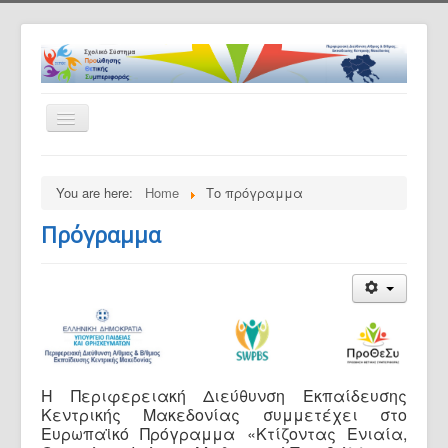
Toggle
Navigation
Αρχική
You are here:
Home
Το πρόγραμμα
Το πρόγραμμα
Πρόγραμμα
Ανακοινώσεις
Εταίροι
Συνεργαζ. Σχολεία
ΠΡΟΘΕΣΥ -Εκπαιδευτικό Υλικό
Υλικό Σχολ. Μονάδων
Η Περιφερειακή Διεύθυνση Εκπαίδευσης
Επικοινωνία
Κεντρικής Μακεδονίας συμμετέχει στο
Ευρωπαϊκό Πρόγραμμα «Κτίζοντας Ενιαία,