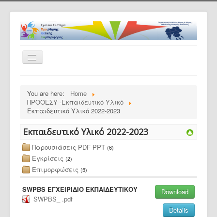
Toggle
Navigation
Αρχική
You are here:
Home
Το πρόγραμμα
ΠΡΟΘΕΣΥ -Εκπαιδευτικό Υλικό
Εκπαιδευτικό Υλικό 2022-2023
Ανακοινώσεις
Εκπαιδευτικό Υλικό 2022-2023
Εταίροι
Συνεργαζ. Σχολεία
Παρουσιάσεις PDF-PPT
(6)
Εγκρίσεις
(2)
ΠΡΟΘΕΣΥ -Εκπαιδευτικό Υλικό
Επιμορφώσεις
(5)
Υλικό Σχολ. Μονάδων
SWPBS ΕΓΧΕΙΡΙΔΙΟ ΕΚΠΑΙΔΕΥΤΙΚΟΥ
Download
Επικοινωνία
SWPBS_ .pdf
Details