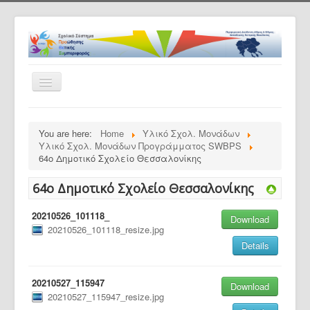
Toggle
Navigation
Αρχική
You are here:
Home
Υλικό Σχολ. Μονάδων
Το πρόγραμμα
Υλικό Σχολ. Μονάδων Προγράμματος SWBPS
64ο Δημοτικό Σχολείο Θεσσαλονίκης
Ανακοινώσεις
64ο Δημοτικό Σχολείο Θεσσαλονίκης
Εταίροι
Συνεργαζ. Σχολεία
20210526_101118_
Download
20210526_101118_resize.jpg
ΠΡΟΘΕΣΥ -Εκπαιδευτικό Υλικό
Details
Υλικό Σχολ. Μονάδων
Επικοινωνία
20210527_115947
Download
20210527_115947_resize.jpg