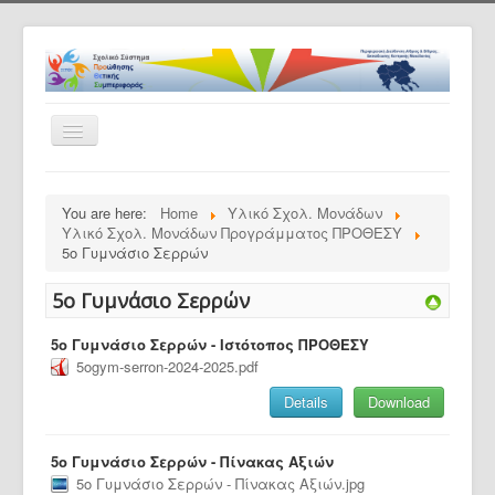
Toggle
Navigation
Αρχική
You are here:
Home
Υλικό Σχολ. Μονάδων
Το πρόγραμμα
Υλικό Σχολ. Μονάδων Προγράμματος ΠΡΟΘΕΣΥ
5o Γυμνάσιο Σερρών
Ανακοινώσεις
5o Γυμνάσιο Σερρών
Εταίροι
Συνεργαζ. Σχολεία
5ο Γυμνάσιο Σερρών - Ιστότοπος ΠΡΟΘΕΣΥ
5ogym-serron-2024-2025.pdf
ΠΡΟΘΕΣΥ -Εκπαιδευτικό Υλικό
Details
Download
Υλικό Σχολ. Μονάδων
Επικοινωνία
5ο Γυμνάσιο Σερρών - Πίνακας Αξιών
5ο Γυμνάσιο Σερρών - Πίνακας Αξιών.jpg